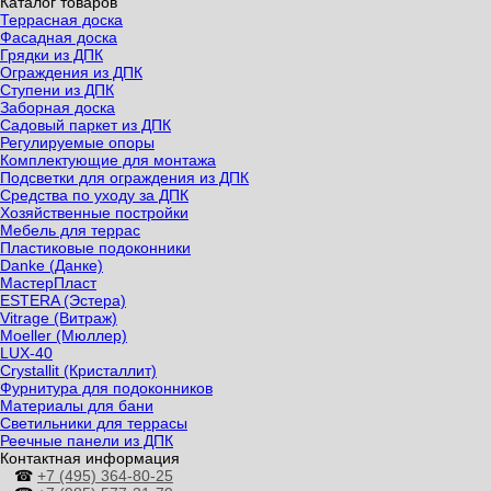
Каталог товаров
Террасная доска
Фасадная доска
Грядки из ДПК
Ограждения из ДПК
Ступени из ДПК
Заборная доска
Садовый паркет из ДПК
Регулируемые опоры
Комплектующие для монтажа
Подсветки для ограждения из ДПК
Средства по уходу за ДПК
Хозяйственные постройки
Мебель для террас
Пластиковые подоконники
Danke (Данке)
МастерПласт
ESTERA (Эстера)
Vitrage (Витраж)
Moeller (Мюллер)
LUX-40
Crystallit (Кристаллит)
Фурнитура для подоконников
Материалы для бани
Светильники для террасы
Реечные панели из ДПК
Контактная информация
☎
+7 (495) 364-80-25