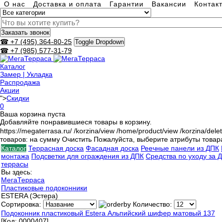
О нас
Доставка и оплата
Гарантии
Вакансии
Контак
Заказать звонок
☎ +7 (495) 364-80-25
Toggle Dropdown
☎ +7 (985) 577-31-79
Каталог
Замер | Укладка
Распродажа
Акции
">
Скидки
0
Ваша корзина пуста
Добавляйте понравившиеся товары в корзину.
https://megaterrasa.ru/
/korzina/view
/home/product/view
/korzina/dele
товаров:
на сумму
Очистить
Пожалуйста, выберите атрибуты товар
Каталог
Террасная доска
Фасадная доска
Реечные панели из ДПК
монтажа
Подсветки для ограждения из ДПК
Средства по уходу за 
террасы
Вы здесь:
МегаТерраса
Пластиковые подоконники
ESTERA (Эстера)
Сортировка:
Количество:
Подоконник пластиковый Estera Альпийский шифер матовый 137
[Код:
0000407
]