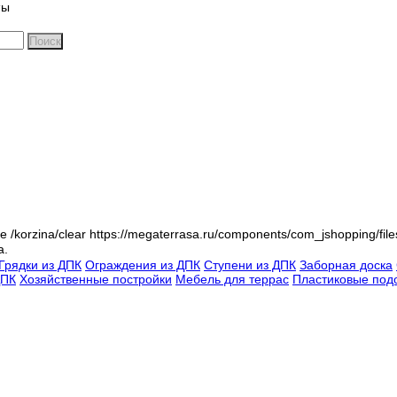
ты
Поиск
te
/korzina/clear
https://megaterrasa.ru/components/com_jshopping/fil
а.
Грядки из ДПК
Ограждения из ДПК
Ступени из ДПК
Заборная доска
ДПК
Хозяйственные постройки
Мебель для террас
Пластиковые под