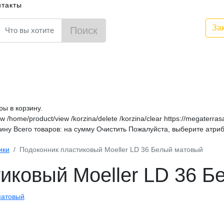
нтакты
За
Поиск
ы в корзину.
ew
/home/product/view
/korzina/delete
/korzina/clear
https://megaterra
зину
Всего товаров:
на сумму
Очистить
Пожалуйста, выберите атриб
ики
Подоконник пластиковый Moeller LD 36 Белый матовый
иковый Moeller LD 36 