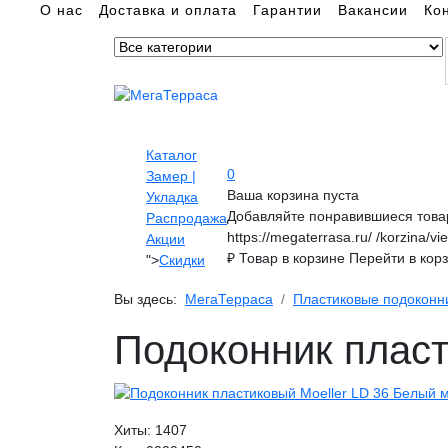
О нас
Доставка и оплата
Гарантии
Вакансии
Ко
Каталог
0
Замер |
Ваша корзина пуста
Укладка
Добавляйте понравившиеся товар
Распродажа
https://megaterrasa.ru/
/korzina/vi
Акции
₽
Товар в корзине
Перейти в кор
">
Скидки
Вы здесь:
МегаТерраса
Пластиковые подоконн
Подоконник пласт
Хиты:
1407