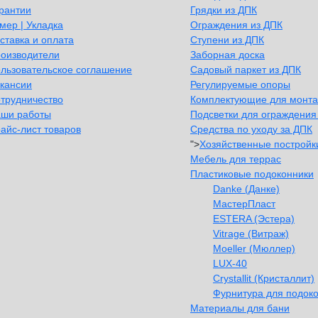
рантии
Грядки из ДПК
мер | Укладка
Ограждения из ДПК
ставка и оплата
Ступени из ДПК
оизводители
Заборная доска
льзовательское соглашение
Садовый паркет из ДПК
кансии
Регулируемые опоры
трудничество
Комплектующие для монт
ши работы
Подсветки для ограждения
айс-лист товаров
Средства по уходу за ДПК
">
Хозяйственные постройк
Мебель для террас
Пластиковые подоконники
Danke (Данке)
МастерПласт
ESTERA (Эстера)
Vitrage (Витраж)
Moeller (Мюллер)
LUX-40
Crystallit (Кристаллит)
Фурнитура для подок
Материалы для бани