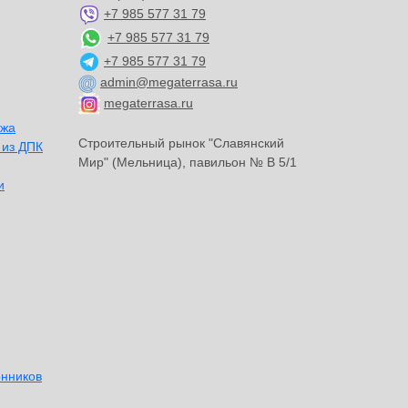
+7 985 577 31 79
+7 985 577 31 79
+7 985 577 31 79
admin@megaterrasa.ru
megaterrasa.ru
ажа
Строительный рынок "Славянский
 из ДПК
Мир" (Мельница), павильон № В 5/1
и
онников