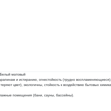
6 Белый матовый
царапинам и истиранию, огнестойкость (трудно воспламеняющиеся), 
еряют цвет), экологичны, cтойкость к воздействию бытовых химикато
влажные помещения (бани, сауны, бассейны).