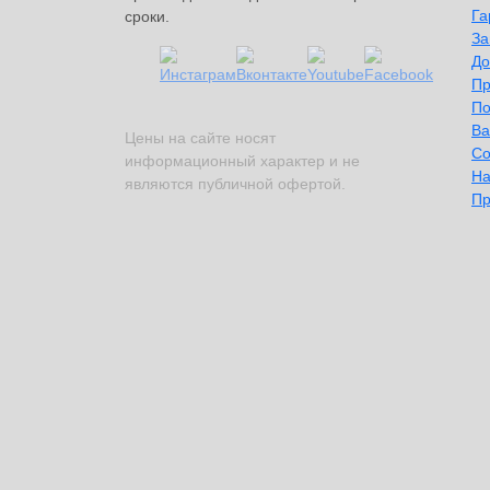
Га
сроки.
За
До
Пр
По
Ва
Цены на сайте носят
Со
информационный характер и не
На
являются публичной офертой.
Пр