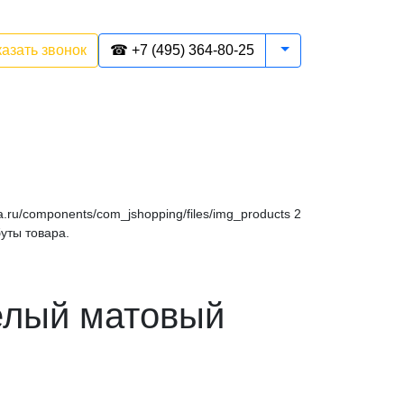
Toggle Dropdown
казать звонок
☎ +7 (495) 364-80-25
sa.ru/components/com_jshopping/files/img_products
2
уты товара.
Белый матовый