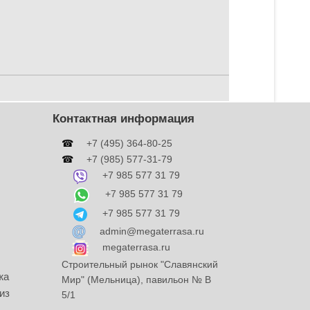
Контактная информация
☎
+7 (495) 364-80-25
☎
+7 (985) 577-31-79
+7 985 577 31 79
+7 985 577 31 79
+7 985 577 31 79
admin@megaterrasa.ru
megaterrasa.ru
Строительный рынок "Славянский
жа
Мир" (Мельница), павильон № В
из
5/1