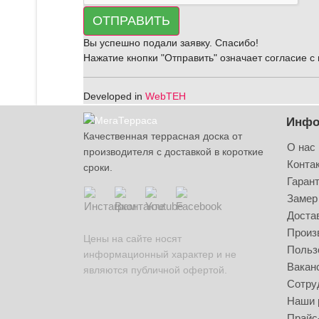
ОТПРАВИТЬ
Вы успешно подали заявку. Спасибо!
Нажатие кнопки "Отправить" означает согласие 
Developed in
WebTEH
Инфо
Качественная террасная доска от
О нас
производителя с доставкой в короткие
Конта
сроки.
Гаран
Замер 
Доста
Произ
Цены на сайте носят
Польз
информационный характер и не
Вакан
являются публичной офертой.
Сотру
Наши 
Прайс