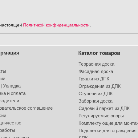
с настоящей
Политикой конфиденциальности
.
рмация
Каталог товаров
Террасная доска
кты
Фасадная доска
тии
Грядки из ДПК
| Укладка
Ограждения из ДПК
вка и оплата
Ступени из ДПК
водители
Заборная доска
овательское соглашение
Садовый паркет из ДПК
сии
Регулируемые опоры
дничество
Комплектующие для монта
работы
Подсветки для ограждения 
-лист товаров
ДПК