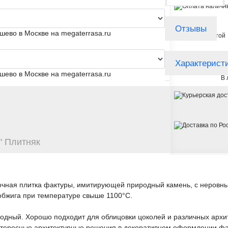
Отзывы
Характерист
С
В 
" Плитняк
вочная плитка фактуры, имитирующей природный камень, с неровн
 обжига при температуре свыше 1100°С.
дный. Хорошо подходит для облицовки цоколей и различных архите
интересные архитектурные решения в декоративном оформлении фа