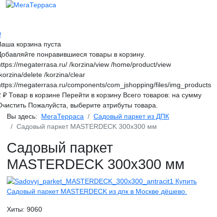
0
Ваша корзина пуста
Добавляйте понравившиеся товары в корзину.
https://megaterrasa.ru/
/korzina/view
/home/product/view
/korzina/delete
/korzina/clear
https://megaterrasa.ru/components/com_jshopping/files/img_products
2
₽
Товар в корзине
Перейти в корзину
Всего товаров:
на сумму
Очистить
Пожалуйста, выберите атрибуты товара.
Вы здесь:
МегаТерраса
Садовый паркет из ДПК
Садовый паркет MASTERDECK 300x300 мм
Садовый паркет
MASTERDECK 300x300 мм
Хиты:
9060