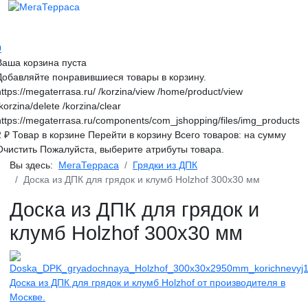
0
Ваша корзина пуста
Добавляйте понравившиеся товары в корзину.
https://megaterrasa.ru/
/korzina/view
/home/product/view
/korzina/delete
/korzina/clear
https://megaterrasa.ru/components/com_jshopping/files/img_products
2
₽
Товар в корзине
Перейти в корзину
Всего товаров:
на сумму
Очистить
Пожалуйста, выберите атрибуты товара.
Вы здесь:
МегаТерраса
Грядки из ДПК
Доска из ДПК для грядок и клумб Holzhof 300х30 мм
Доска из ДПК для грядок и
клумб Holzhof 300х30 мм