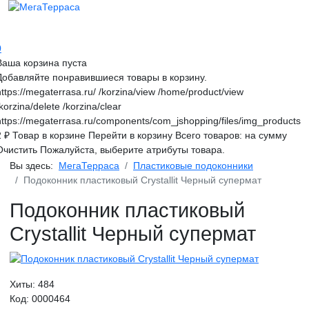
0
Ваша корзина пуста
Добавляйте понравившиеся товары в корзину.
https://megaterrasa.ru/
/korzina/view
/home/product/view
/korzina/delete
/korzina/clear
https://megaterrasa.ru/components/com_jshopping/files/img_products
2
₽
Товар в корзине
Перейти в корзину
Всего товаров:
на сумму
Очистить
Пожалуйста, выберите атрибуты товара.
Вы здесь:
МегаТерраса
Пластиковые подоконники
Подоконник пластиковый Crystallit Черный супермат
Подоконник пластиковый
Crystallit Черный супермат
Хиты:
484
Код:
0000464